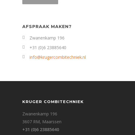
AFSPRAAK MAKEN?
Zwanenkamp 196
+31 (0)6 23885640
info@krugercombitechniek.nl
KRUGER COMBITECHNIEK
Zwanenkamp 196
3607 RM, Maarssen
+31 (0)6 23885640